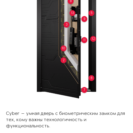
8
13
5
9
3
12
11
10
2
6
7
Cyber — умная дверь с биометрическим замком для
тех, кому важны технологичность и
функциональность.