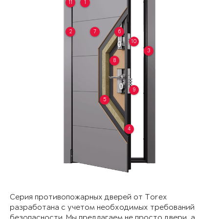
11
1
2
7
6
10
3
8
9
5
4
Серия противопожарных дверей от Torex
разработана с учетом необходимых требований
безопасности. Мы предлагаем не просто двери, а