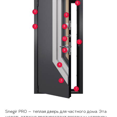
6
11
5
2
8
10
1
9
4
3
7
Snegir PRO — теплая дверь для частного дома. Эта