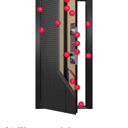
15
14
13
12
5
3
8
9
7
11
10
2
4
6