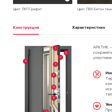
Цвет: ЛКП Графит
Цвет: ПВХ Бетон тем
Конструкция
Характеристики
АРКТИК –
1
сохранять
6
2
уплотнени
11
5
Ин
8
Тер
кон
10
иск
теп
9
Ун
Про
4