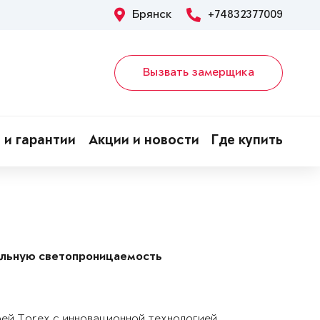
Брянск
+74832377009
Вызвать замерщика
 и гарантии
Акции и новости
Где купить
альную светопроницаемость
рей Torex с инновационной технологией