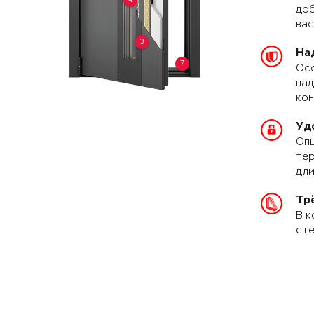
доб
вас
3
На
7
Осо
над
кон
Уд
Опц
тер
дли
Тр
В к
сте