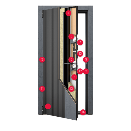
4
5
7
13
3
6
9
12
2
8
11
10
1
14