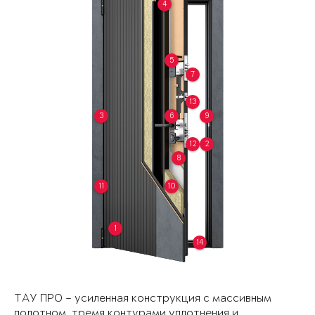
4
5
7
13
3
6
9
12
2
8
11
10
1
14
ТАУ ПРО – усиленная конструкция с массивным
полотном, тремя контурами уплотнения и